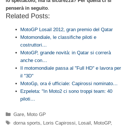
lo spettacolo, ma la sicurezza? Per quella ci si
penserà in seguito
.
Related Posts:
MotoGP Losail 2012, gran premio del Qatar
Motomondiale, le classifiche piloti e
costruttori…
MotoGP, grande novità: in Qatar si correrà
anche con…
Il motomondiale passa al "Full HD" e lavora per
il "3D"
MotoGp, ora é ufficiale: Capirossi nominato…
Ezpeleta: "In Moto2 ci sono troppi team: 40
piloti…
Categorie
Gare
,
Moto GP
Tag
dorna sports
,
Loris Capirossi
,
Losail
,
MotoGP
,