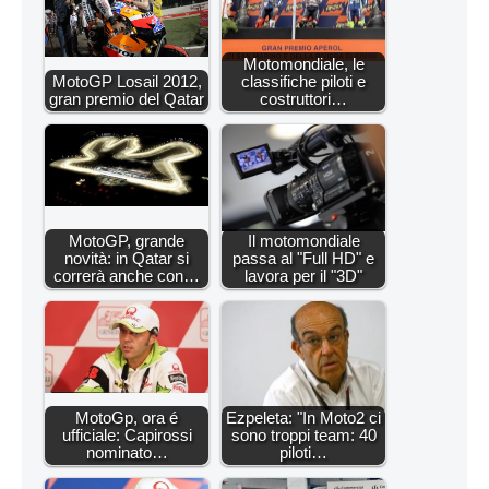
Motomondiale, le
MotoGP Losail 2012,
classifiche piloti e
gran premio del Qatar
costruttori…
MotoGP, grande
Il motomondiale
novità: in Qatar si
passa al "Full HD" e
correrà anche con…
lavora per il "3D"
MotoGp, ora é
Ezpeleta: "In Moto2 ci
ufficiale: Capirossi
sono troppi team: 40
nominato…
piloti…