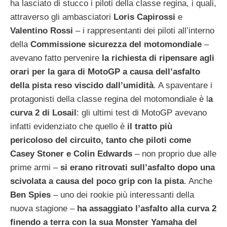
ha lasciato di stucco i piloti della classe regina, i quali,
attraverso gli ambasciatori
Loris
Capirossi
e
Valentino
Rossi
– i rappresentanti dei piloti all’interno
della
Commissione sicurezza del motomondiale
–
avevano fatto pervenire
la richiesta di ripensare agli
orari per la gara di MotoGP a
causa dell’asfalto
della pista reso viscido dall’umidità
.
A spaventare i
protagonisti della classe regina del motomondiale è l
a
curva 2 di Losail
: gli ultimi test di MotoGP avevano
infatti evidenziato che quello è
il tratto più
pericoloso del circuito, tanto che piloti come
Casey Stoner e Colin Edwards
– non proprio due alle
prime armi –
si erano ritrovati sull’asfalto dopo una
scivolata a causa del poco grip con la pista
. Anche
Ben
Spies
– uno dei rookie più interessanti della
nuova stagione –
ha assaggiato l’asfalto alla curva 2
finendo a terra con la sua Monster Yamaha del