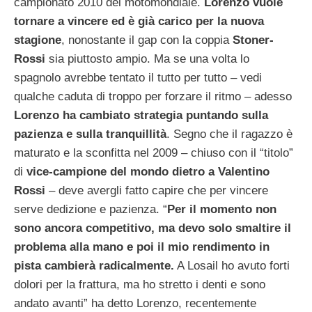
campionato 2010 del motomondiale.
Lorenzo vuole
tornare a vincere ed è già carico per la nuova
stagione
, nonostante il gap con la coppia
Stoner-
Rossi
sia piuttosto ampio. Ma se una volta lo
spagnolo avrebbe tentato il tutto per tutto – vedi
qualche caduta di troppo per forzare il ritmo – adesso
Lorenzo ha cambiato strategia puntando sulla
pazienza e sulla tranquillità
. Segno che il ragazzo è
maturato e la sconfitta nel 2009 – chiuso con il “titolo”
di
vice-campione del mondo dietro a Valentino
Rossi
– deve avergli fatto capire che per vincere
serve dedizione e pazienza. “
Per il momento non
sono ancora competitivo, ma devo solo smaltire il
problema alla mano e poi il mio rendimento in
pista cambierà radicalmente.
A Losail ho avuto forti
dolori per la frattura, ma ho stretto i denti e sono
andato avanti” ha detto Lorenzo, recentemente