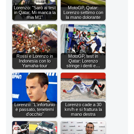
Lorenzo: "Sarò ai test
MotoGP, Qatar:
in Qatar. Mi manca la
Lorenzo settimo con
mia M1"
la mano dolorante
Rossi e Lorenzo in
MotoGP, test in
Indonesia con lo
Qatar: Lorenzo
Yamaha-tour
stringe i denti e…
Lorenzo: "L'infortunio
Lorenzo cade a 30
è passato, tenetemi
km/h e si frattura la
d'occhio"
mano destra