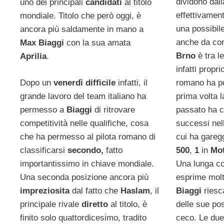
dividono dal
uno dei principali
candidati
al titolo
effettivament
mondiale. Titolo che però oggi, è
una possibile
ancora più saldamente in mano a
anche da con
Max Biaggi
con la sua amata
Brno
è tra l
Aprilia
.
infatti propri
romano ha por
Dopo un
venerdì difficile
infatti, il
prima volta 
grande lavoro del team italiano ha
passato ha c
permesso a
Biaggi
di ritrovare
successi nel
competitività nelle qualifiche, cosa
cui ha gareg
che ha permesso al pilota romano di
500
,
1
in
Mo
classificarsi
secondo,
fatto
Una lunga col
importantissimo in chiave mondiale.
esprime mol
Una seconda posizione ancora più
Biaggi
riesc
impreziosita
dal fatto che
Haslam
, il
delle sue pos
principale rivale
diretto
al titolo, è
ceco. Le du
finito solo quattordicesimo, tradito