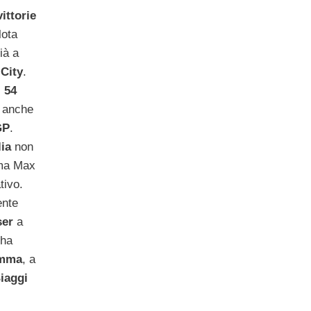
vittorie
lota
ià a
City
.
,
54
o anche
GP
.
lia
non
 ma Max
tivo.
ente
ser
a
 ha
mma
, a
iaggi