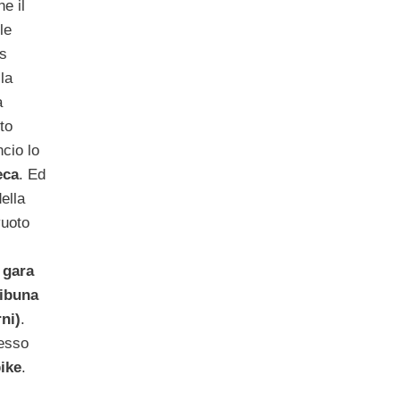
e il
le
os
la
a
to
ncio lo
eca
. Ed
ella
vuoto
 gara
ribuna
ni)
.
esso
ike
.