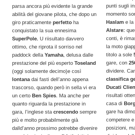
punti sugli i
parsa ancora più evidente la grande
momento son
abilità del giovane pilota, che dopo un
Haslam
e l
giro praticamente
perfetto
ha
Alstare:
que
conquistato la sua ennesima
conti, è rima
SuperPole.
U riisultato davvero
la moto giap
ottimo, che riprota il sorriso nel
titolo a sole
paddock della
Yamaha
, delusa dalle
gare, con
2
prestazione del più esperto
Toseland
dividere. Ca
(oggi solamente decimo)e
così
classifica g
lontana
dai fasti dell’anno appena
Ducati Clien
trascorso, quando però in sella vi era
risultati otte
un certo
Ben Spies
. Ma anche per
casa di
Borg
quanto riguarda la prestazione in
gare ha dimo
gara, l’inglese sta
crescendo
sempre
competere e 
più e molto probabilmente già
posizioni, ma
dalld’anno prossimo potrebbe divenire