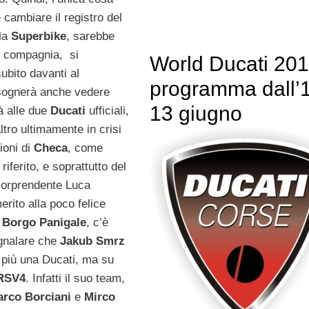
 cambiare il registro del
lla
Superbike
, sarebbe
 compagnia, si
World Ducati 201
ubito davanti al
programma dall’1
isognerà anche vedere
13 giugno
à alle due
Ducati
ufficiali,
ltro ultimamente in crisi
ioni di
Checa
, come
iferito, e soprattutto del
sorprendente Luca
merito alla poco felice
i
Borgo Panigale
, c’è
gnalare che
Jakub Smrz
più una Ducati, ma su
 RSV4
. Infatti il suo team,
rco Borciani
e
Mirco