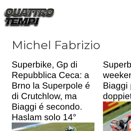
Vai
al
contenuto
Michel Fabrizio
Superbike, Gp di
Superbi
Repubblica Ceca: a
weeken
Brno la Superpole é
Biaggi
di Crutchlow, ma
doppie
Biaggi é secondo.
Haslam solo 14°