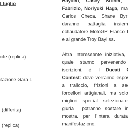
Hayden, Casey Stoner, 
 luglio
Fabrizio, Noriyuki Haga,
ma 
Carlos Checa, Shane Byr
daranno battaglia insi
1
collaudatore MotoGP Franco B
2
e al grande Troy Bayliss.
Altra interessante iniziativa,
ole (replica)
quale stanno pervenendo
iscrizioni, è il
Ducati 
Contest
: dove verranno espost
ntazione Gara 1
a traliccio, frizioni a s
1
forcelloni artigianali, ma sol
migliori special selezionat
giuria potranno sostare in
(differita)
mostra, per l’intera durat
2
manifestazione.
 (replica)