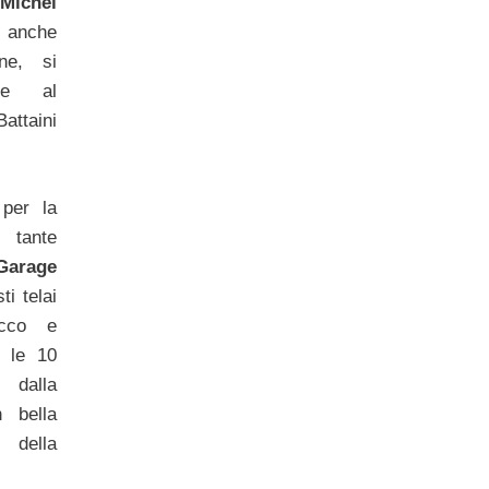
Michel
anche
ne, si
eme al
attaini
 per la
 tante
Garage
i telai
ecco e
o le 10
e dalla
 bella
a della