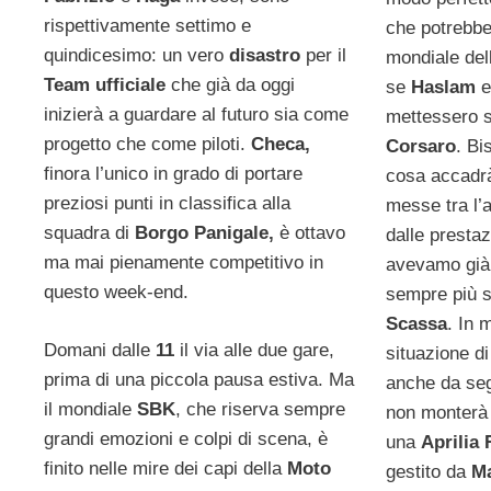
rispettivamente settimo e
che potrebbe
quindicesimo: un vero
disastro
per il
mondiale de
Team ufficiale
che già da oggi
se
Haslam
e
inizierà a guardare al futuro sia come
mettessero s
progetto che come piloti.
Checa,
Corsaro
. B
finora l’unico in grado di portare
cosa accadr
preziosi punti in classifica alla
messe tra l’a
squadra di
Borgo Panigale,
è ottavo
dalle prestaz
ma mai pienamente competitivo in
avevamo già r
questo week-end.
sempre più 
Scassa
. In 
Domani dalle
11
il via alle due gare,
situazione d
prima di una piccola pausa estiva. Ma
anche da se
il mondiale
SBK
,
che riserva sempre
non monterà 
grandi emozioni e colpi di scena, è
una
Aprilia
finito nelle mire dei capi della
Moto
gestito da
Ma