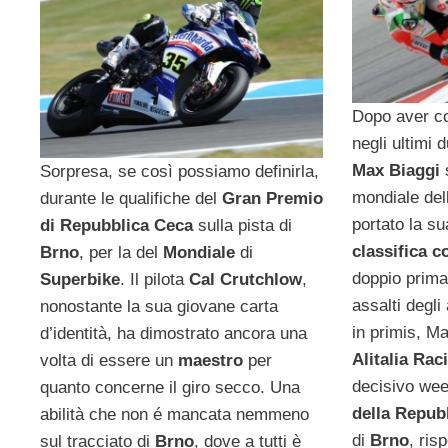
Dopo aver co
negli ultimi 
Max Biaggi
s
Sorpresa, se così possiamo definirla,
mondiale de
durante le qualifiche del
Gran Premio
portato la sua
di Repubblica Ceca
sulla pista di
classifica c
Brno
, per la del
Mondiale
di
doppio prima
Superbike
. Il pilota
Cal Crutchlow
,
assalti degli 
nonostante la sua giovane carta
in primis, M
d’identità, ha dimostrato ancora una
Alitalia Ra
volta di essere un
maestro
per
decisivo we
quanto concerne il giro secco. Una
della Repub
abilità che non é mancata nemmeno
di
Brno
, ris
sul tracciato di
Brno
, dove a tutti
è