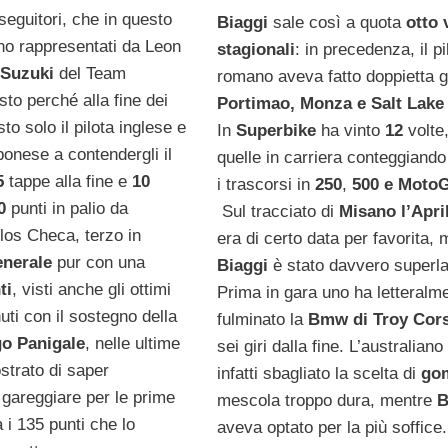
nseguitori, che in questo
Biaggi
sale così a quota
otto 
o rappresentati da Leon
stagionali
: in precedenza, il pi
a
Suzuki
del Team
romano aveva fatto doppietta g
sto perché alla fine dei
Portimao, Monza e Salt Lake 
sto solo il pilota inglese e
In
Superbike
ha vinto
12
volte
ponese a contendergli il
quelle in carriera conteggiand
5
tappe alla fine e
10
i trascorsi in
250
,
500 e Moto
50
punti in palio da
Sul tracciato di
Misano
l’Apri
rlos Checa, terzo in
era di certo data per favorita,
enerale
pur con una
Biaggi
è stato davvero superla
ti
, visti anche gli ottimi
Prima in gara uno ha letteralm
nuti con il sostegno della
fulminato la
Bmw di Troy Cor
o Panigale
, nelle ultime
sei giri dalla fine. L’australiano
strato di saper
infatti sbagliato la scelta di
go
gareggiare per le prime
mescola troppo dura, mentre
B
 i 135 punti che lo
aveva optato per la più soffice.