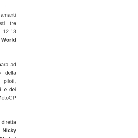
amanti
sti tre
-12-13
orld
para ad
o della
 piloti,
i e dei
 MotoGP
diretta
i
Nicky