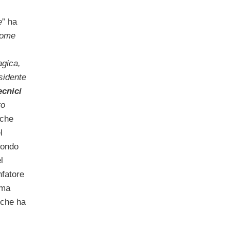
e
” ha
come
gica,
sidente
ecnici
to
nche
l
condo
l
onfatore
ima
 che ha