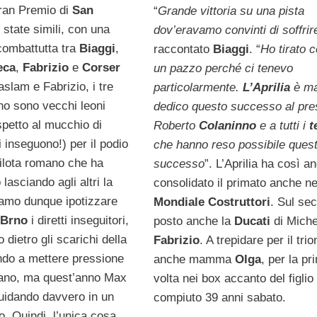
Gran Premio di
San
“
Grande vittoria su una pista
 state simili, con una
dov’eravamo convinti di soffrir
combattutta tra
Biaggi
,
raccontato
Biaggi
. “
Ho tirato 
eca
,
Fabrizio
e
Corser
un pazzo perché ci tenevo
Haslam e Fabrizio, i tre
particolarmente.
L’Aprilia
è ma
o sono vecchi leoni
dedico questo successo al pre
spetto al mucchio di
Roberto
Colaninno
e a tutti i
t
i inseguono!) per il podio
che hanno reso possibile ques
pilota romano che ha
successo
”. L’Aprilia ha così a
 lasciando agli altri la
consolidato il primato anche ne
iamo dunque ipotizzare
Mondiale Costruttori
. Sul se
a
Brno
i diretti inseguitori,
posto anche la
Ducati
di Miche
 dietro gli scarichi della
Fabrizio
. A trepidare per il tri
ndo a mettere pressione
anche mamma
Olga
, per la pr
mano, ma quest’anno Max
volta nei box accanto del figlio
uidando davvero in un
compiuto 39 anni sabato.
o. Quindi, l’unica cosa