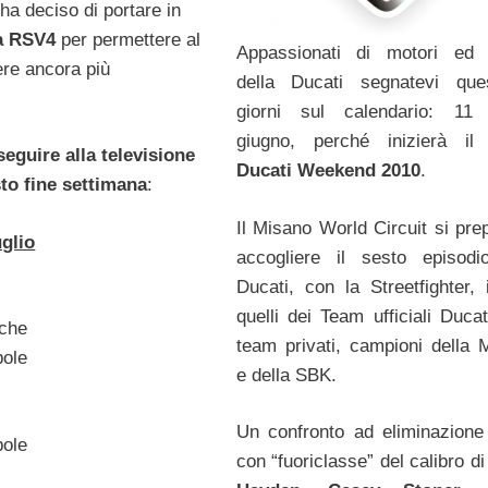
 ha deciso di portare in
ia RSV4
per permettere al
Appassionati di motori ed 
ere ancora più
della Ducati segnatevi que
giorni sul calendario: 11 
giugno, perché inizierà il
W
eguire alla televisione
Ducati Weekend 2010
.
to fine settimana
:
Il Misano World Circuit si pre
uglio
accogliere il sesto episodi
Ducati, con la Streetfighter, i
quelli dei Team ufficiali Ducat
iche
team privati, campioni della
pole
e della SBK.
Un confronto ad eliminazione 
pole
con “fuoriclasse” del calibro d