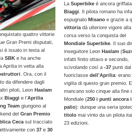
La
Superbike
é ancora griffat
Biaggi
. Il pilota romano ha infa
espugnato
Misano
e grazie a 
vittoria
dà ulteriore vigore alla
nquistato quattro vittorie
corsa verso la conquista del
due Gran Premi disputati,
Mondiale Superbike
. Il suo di
i è issato in testa al
inseguitore Leon
Haslam
(
Suz
lla
SBK
e ha anche
infatti finito ottavo e secondo,
 Aprilia in vetta alla
scivolando così a
-37
punti dal
ostruttori
. Ora, con il
fuoriclasse
dell’Aprilia
: erano 
to da difendere dagli
vigilia di questo gran premio. 
altri piloti, Leon
Haslam
mancano solo cinque alla fine 
ax
Biaggi
e l’
Aprilia
Mondiale (
250 i punti ancora 
cing Team
giungono al
palio
): dunque una seria ipote
ekend del
Gran Premio
titolo
mai vinto da un pilota ita
blica Ceca
sul tracciato
23 edizioni.
pettivamente con
37
e
30