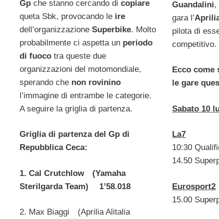
Gp
che stanno cercando di
copiare
Guandalini
,
queta Sbk, provocando le
ire
gara l’
April
dell’organizzazione
Superbike
. Molto
pilota di ess
probabilmente ci aspetta un
periodo
competitivo.
di fuoco
tra queste due
organizzazioni del motomondiale,
Ecco come s
sperando che
non rovinino
le gare ques
l’immagine di entrambe le categorie.
Sabato 10 l
A seguire la griglia di partenza.
La7
Griglia di partenza del Gp di
10:30 Qualif
Repubblica Ceca:
14.50 Super
1. Cal Crutchlow (Yamaha
Eurosport2
Sterilgarda Team) 1’58.018
15.00 Super
2. Max Biaggi (Aprilia Alitalia