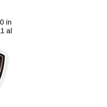
0 in
1 al