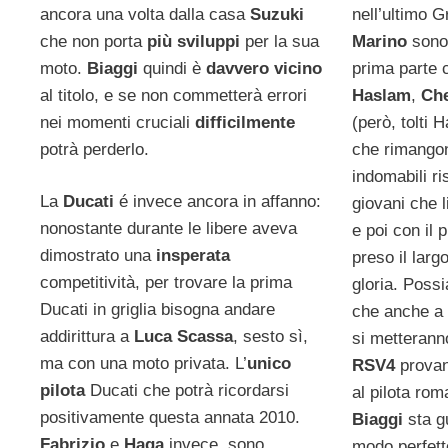
nell’ultimo 
ancora una volta dalla casa
Suzuki
Marino
sono
che non porta
più sviluppi
per la sua
prima parte 
moto.
Biaggi
quindi è
davvero vicino
Haslam
,
Ch
al titolo, e se non commetterà errori
(però, tolti 
nei momenti cruciali
difficilmente
che rimangon
potrà perderlo.
indomabili ri
La
Ducati
é invece ancora in affanno:
giovani che l
nonostante durante le libere aveva
e poi con il 
dimostrato una
insperata
preso il largo
competitività, per trovare la prima
gloria. Poss
Ducati in griglia bisogna andare
che anche 
addirittura a
Luca Scassa
, sesto sì,
si metteranno
ma con una moto privata. L’
unico
RSV4
prova
pilota
Ducati che potrà ricordarsi
al pilota ro
positivamente questa annata 2010.
Biaggi
sta g
Fabrizio
e
Haga
invece, sono
modo perfett