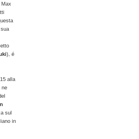
a Max
tti
questa
 sua
retto
uki
), é
15 alla
E ne
del
in
ca sul
liano in