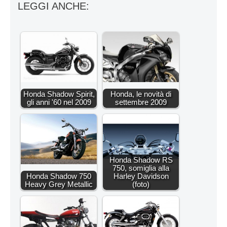
LEGGI ANCHE:
Honda Shadow Spirit,
Honda, le novità di
gli anni '60 nel 2009
settembre 2009
Honda Shadow RS
750, somiglia alla
Honda Shadow 750
Harley Davidson
Heavy Grey Metallic
(foto)