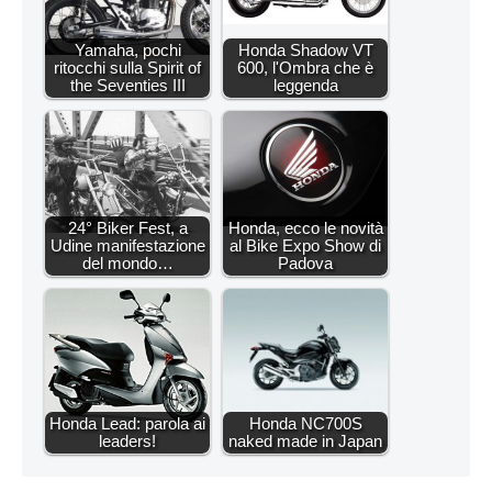
Yamaha, pochi
Honda Shadow VT
ritocchi sulla Spirit of
600, l'Ombra che è
the Seventies III
leggenda
24° Biker Fest, a
Honda, ecco le novità
Udine manifestazione
al Bike Expo Show di
del mondo…
Padova
Honda Lead: parola ai
Honda NC700S
leaders!
naked made in Japan