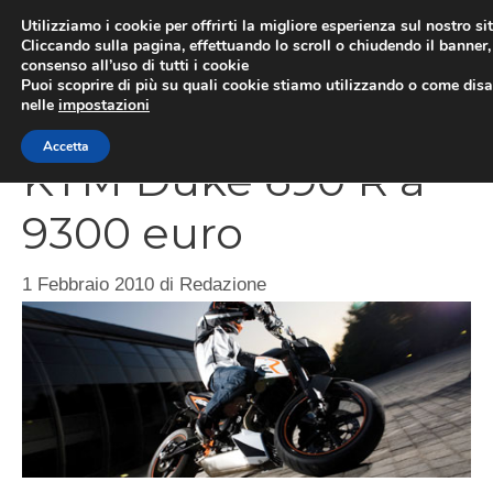
Vai
Utilizziamo i cookie per offrirti la migliore esperienza sul nostro si
al
Cliccando sulla pagina, effettuando lo scroll o chiudendo il banner, 
ME
consenso all’uso di tutti i cookie
contenuto
Puoi scoprire di più su quali cookie stiamo utilizzando o come disat
nelle
impostazioni
Accetta
KTM Duke 690 R a
9300 euro
1 Febbraio 2010
di
Redazione