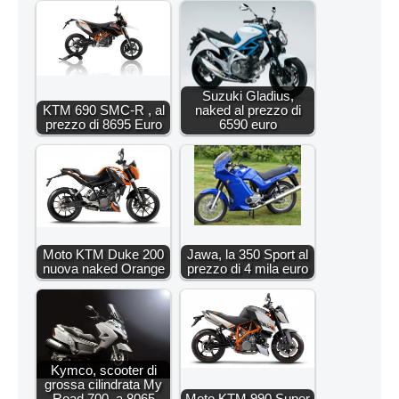
Suzuki Gladius,
KTM 690 SMC-R , al
naked al prezzo di
prezzo di 8695 Euro
6590 euro
Moto KTM Duke 200
Jawa, la 350 Sport al
nuova naked Orange
prezzo di 4 mila euro
Kymco, scooter di
grossa cilindrata My
Road 700, a 8065
Moto KTM 990 Super