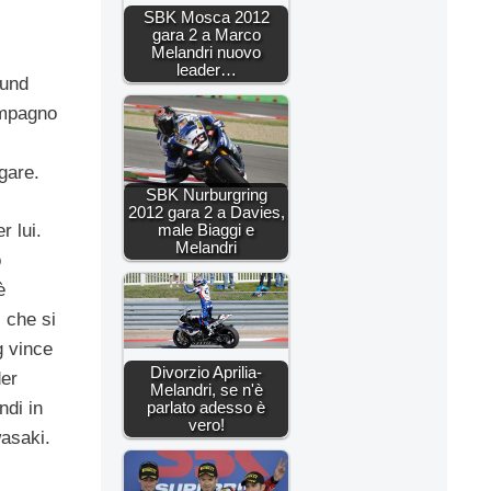
SBK Mosca 2012
gara 2 a Marco
Melandri nuovo
leader…
ound
compagno
gare.
SBK Nurburgring
2012 gara 2 a Davies,
male Biaggi e
r lui.
Melandri
o
è
i che si
 vince
Divorzio Aprilia-
der
Melandri, se n'è
parlato adesso è
ndi in
vero!
wasaki.