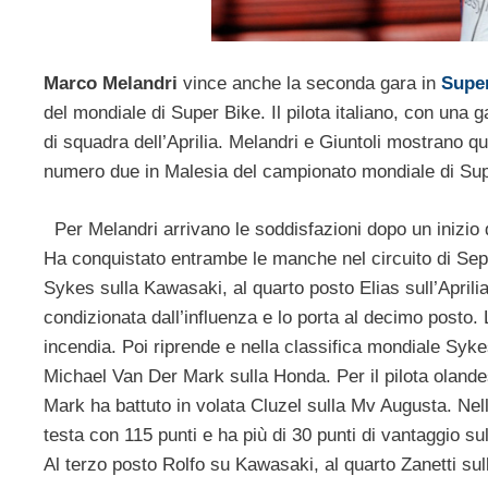
Marco Melandri
vince anche la seconda gara in
Supe
del mondiale di Super Bike. Il pilota italiano, con una
di squadra dell’Aprilia. Melandri e Giuntoli mostrano qui
numero due in Malesia del campionato mondiale di Supe
Per Melandri arrivano le soddisfazioni dopo un inizio 
Ha conquistato entrambe le manche nel circuito di Sep
Sykes sulla Kawasaki, al quarto posto Elias sull’Aprili
condizionata dall’influenza e lo porta al decimo posto. 
incendia. Poi riprende e nella classifica mondiale Syk
Michael Van Der Mark sulla Honda. Per il pilota olandes
Mark ha battuto in volata Cluzel sulla Mv Augusta. Nell
testa con 115 punti e ha più di 30 punti di vantaggio s
Al terzo posto Rolfo su Kawasaki, al quarto Zanetti s