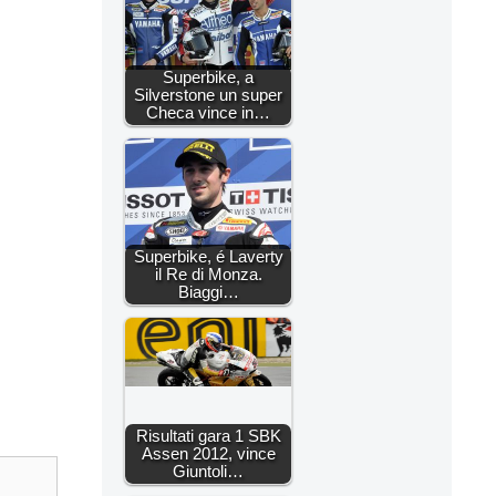
Superbike, a
Silverstone un super
Checa vince in…
Superbike, é Laverty
il Re di Monza.
Biaggi…
Risultati gara 1 SBK
Assen 2012, vince
Giuntoli…