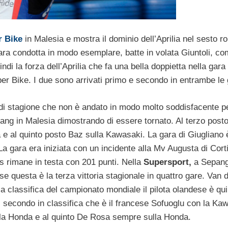
r Bike
in Malesia e mostra il dominio dell’Aprilia nel sesto r
 gara condotta in modo esemplare, batte in volata Giuntoli, 
ndi la forza dell’Aprilia che fa una bella doppietta nella gara
r Bike. I due sono arrivati primo e secondo in entrambe le 
di stagione che non è andato in modo molto soddisfacente pe
ang in Malesia dimostrando di essere tornato. Al terzo post
a e al quinto posto Baz sulla Kawasaki. La gara di Giugliano 
La gara era iniziata con un incidente alla Mv Augusta di Cort
es rimane in testa con 201 punti. Nella
Supersport,
a Sepang
e questa è la terza vittoria stagionale in quattro gare. Van 
a classifica del campionato mondiale il pilota olandese è qui
ul secondo in classifica che è il francese Sofuoglu con la Ka
ulla Honda e al quinto De Rosa sempre sulla Honda.