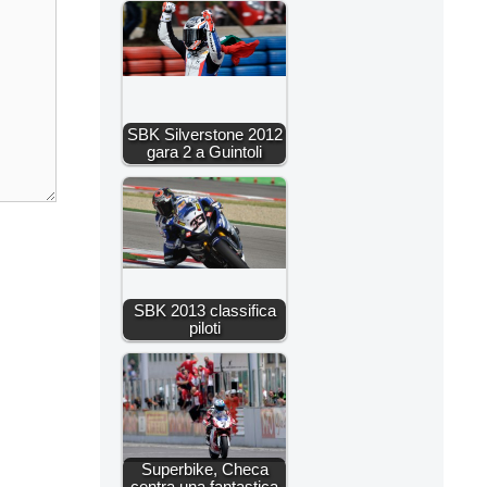
SBK Silverstone 2012
gara 2 a Guintoli
SBK 2013 classifica
piloti
Superbike, Checa
centra una fantastica