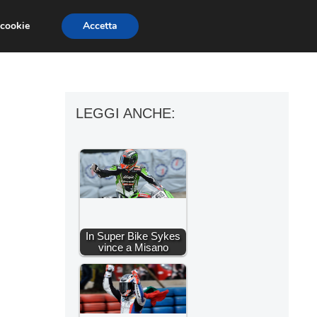
 cookie
Accetta
ESSORI MOTO
MOTO GP
SUPERBIKE
LEGGI ANCHE:
In Super Bike Sykes
vince a Misano