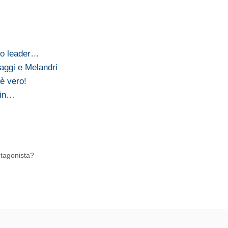
vo leader…
aggi e Melandri
 è vero!
 in…
otagonista?