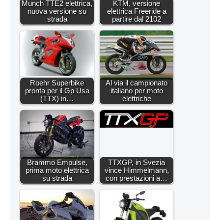
Munch TTE2 elettrica,
KTM, versione
nuova versione su
elettrica Freeride a
strada
partire dal 2102
Roehr Superbike
Al via il campionato
pronta per il Gp Usa
italiano per moto
(TTX) in…
elettriche
Brammo Empulse,
TTXGP, in Svezia
prima moto elettrica
vince Himmelmann,
su strada
con prestazioni a…