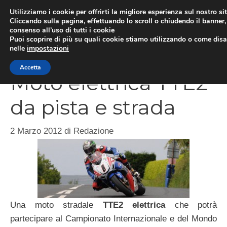
Vai
Utilizziamo i cookie per offrirti la migliore esperienza sul nostro si
al
Cliccando sulla pagina, effettuando lo scroll o chiudendo il banner, 
ME
consenso all’uso di tutti i cookie
contenuto
Puoi scoprire di più su quali cookie stiamo utilizzando o come disat
nelle
impostazioni
Accetta
Moto elettrica TTE2
da pista e strada
2 Marzo 2012
di
Redazione
Una moto stradale
TTE2 elettrica
che potrà
partecipare al Campionato Internazionale e del Mondo