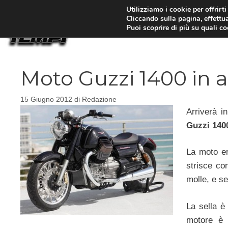
Vai
Utilizziamo i cookie per offrirt
Cliccando sulla pagina, effettua
al
Puoi scoprire di più su quali c
contenuto
Moto Guzzi 1400 in a
15 Giugno 2012
di
Redazione
Arriverà i
Guzzi 140
La moto er
strisce co
molle, e se
La sella è
motore è 