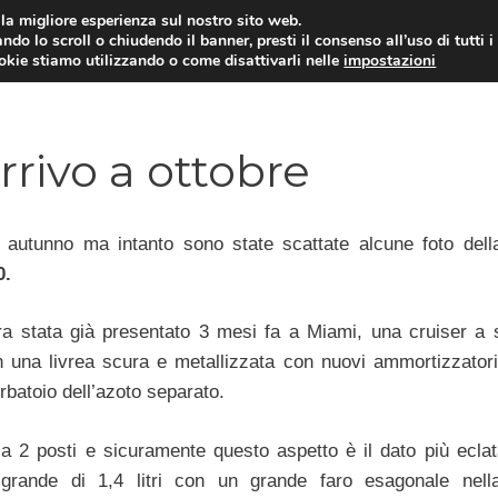
i la migliore esperienza sul nostro sito web.
ndo lo scroll o chiudendo il banner, presti il consenso all’uso di tutti i
ookie stiamo utilizzando o come disattivarli nelle
impostazioni
MOTO NEWS
ACC
rrivo a ottobre
n autunno ma intanto sono state scattate alcune foto del
0.
a stata già presentato 3 mesi fa a Miami, una cruiser a s
n una livrea scura e metallizzata con nuovi ammortizzator
rbatoio dell’azoto separato.
 a 2 posti e sicuramente questo aspetto è il dato più eclata
grande di 1,4 litri con un grande faro esagonale nell