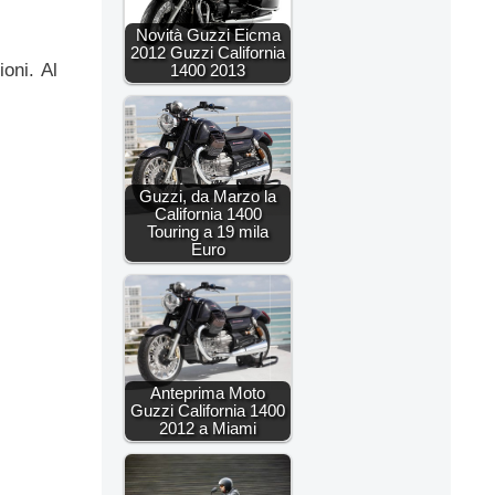
Novità Guzzi Eicma
2012 Guzzi California
oni. Al
1400 2013
Guzzi, da Marzo la
California 1400
Touring a 19 mila
Euro
Anteprima Moto
Guzzi California 1400
2012 a Miami