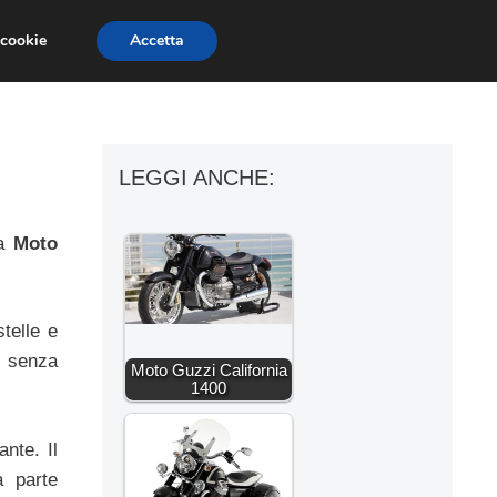
 cookie
Accetta
ESSORI MOTO
MOTO GP
SUPERBIKE
LEGGI ANCHE:
la
Moto
telle e
i senza
Moto Guzzi California
1400
nte. Il
a parte