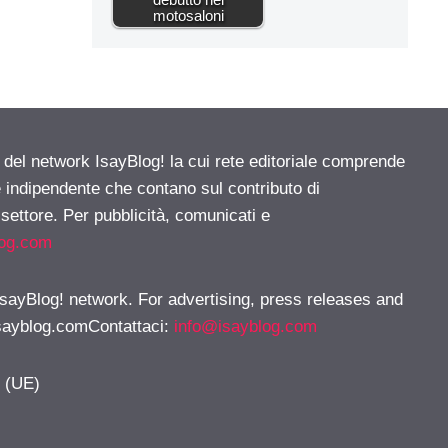
motosaloni
e del network IsayBlog! la cui rete editoriale comprende
e indipendente che contano sul contributo di
 settore. Per pubblicità, comunicati e
log.com
 IsayBlog! network. For advertising, press releases and
sayblog.comContattaci
:
info@isayblog.com
y (UE)