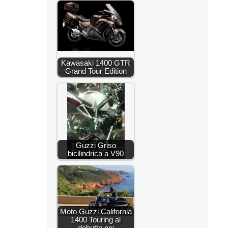
Kawasaki 1400 GTR
Grand Tour Edition
Guzzi Griso
bicilindrica a V90
Moto Guzzi California
1400 Touring al
debutto nei