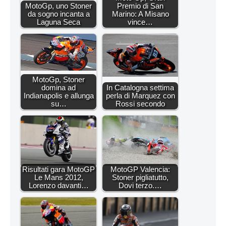
MotoGp, uno Stoner
Premio di San
da sogno incanta a
Marino: A Misano
Laguna Seca
vince…
MotoGp, Stoner
domina ad
In Catalogna settima
Indianapolis e allunga
perla di Marquez con
su…
Rossi secondo
Risultati gara MotoGP
MotoGP Valencia:
Le Mans 2012,
Stoner pigliatutto,
Lorenzo davanti…
Dovi terzo.…