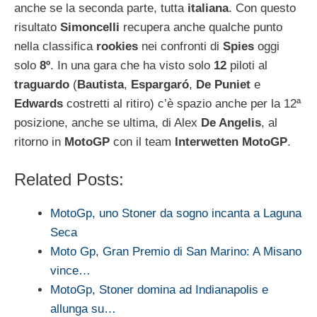
anche se la seconda parte, tutta
italiana
. Con questo
risultato
Simoncelli
recupera anche qualche punto
nella classifica
rookies
nei confronti di
Spies
oggi
solo
8º
. In una gara che ha visto solo
12
piloti al
traguardo
(
Bautista
,
Espargaró
,
De Puniet
e
Edwards
costretti al ritiro) c’è spazio anche per la 12ª
posizione, anche se ultima, di Alex
De Angelis
, al
ritorno in
MotoGP
con il team
Interwetten
MotoGP
.
Related Posts:
MotoGp, uno Stoner da sogno incanta a Laguna
Seca
Moto Gp, Gran Premio di San Marino: A Misano
vince…
MotoGp, Stoner domina ad Indianapolis e
allunga su…