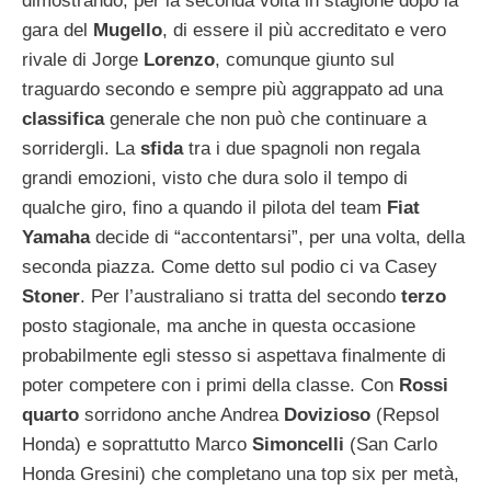
dimostrando, per la seconda volta in stagione dopo la
gara del
Mugello
, di essere il più accreditato e vero
rivale di Jorge
Lorenzo
, comunque giunto sul
traguardo secondo e sempre più aggrappato ad una
classifica
generale che non può che continuare a
sorridergli. La
sfida
tra i due spagnoli non regala
grandi emozioni, visto che dura solo il tempo di
qualche giro, fino a quando il pilota del team
Fiat
Yamaha
decide di “accontentarsi”, per una volta, della
seconda piazza. Come detto sul podio ci va Casey
Stoner
. Per l’australiano si tratta del secondo
terzo
posto stagionale, ma anche in questa occasione
probabilmente egli stesso si aspettava finalmente di
poter competere con i primi della classe. Con
Rossi
quarto
sorridono anche Andrea
Dovizioso
(Repsol
Honda) e soprattutto Marco
Simoncelli
(San Carlo
Honda Gresini) che completano una top six per metà,