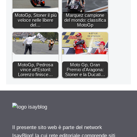
MotoGp, Stoner il più
Marquez campione
veloce nelle libere
del mondo: classifica
del…
MotoGp
MotoGp, Pedrosa
Moto Gp, Gran
vince all'Estoril:
Premio d'Aragona:
Lorenzo finisce…
Stoner e la Ducati…
Il presente sito web è parte del network
IsayBlog! la cui rete editoriale comprende siti