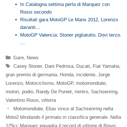
In Catalogna settima perla di Marquez con
Rossi secondo
Risultati gara MotoGP Le Mans 2012, Lorenzo
davanti…
MotoGP Valencia: Stoner pigliatutto, Dovi terzo.
…
Categorie
Gare
,
News
Tag
Casey Stoner
,
Dani Pedrosa
,
Ducati
,
Fiat Yamaha
,
gran premio di germania
,
Honda
,
incidente
,
Jorge
Lorenzo
,
Motociclismo
,
MotoGP
,
motomondiale
,
motori
,
podio
,
Randy De Puniet
,
rientro
,
Sachsenring
,
Valentino Rossi
,
vittoria
Motomondiale, Elias vince al Sachsenring nella
Moto2 blindando il primato in classifica generale. Nella
125cc Marquez eguaglia il record di vittorie di Rossi