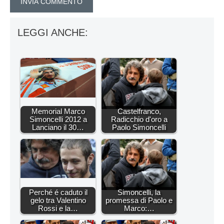
LEGGI ANCHE:
Memorial Marco
Castelfranco,
Simoncelli 2012 a
Radicchio d'oro a
Lanciano il 30…
Paolo Simoncelli
Perché é caduto il
Simoncelli, la
gelo tra Valentino
promessa di Paolo e
Rossi e la…
Marco:…