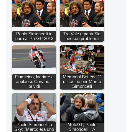
Paolo Simoncelli in
Tra Vale e papà Sic
gara al PreGP 2013
nessun problema
Fiumicino, lacrime e
Memorial Bettega 1'
applausi. Coriano, i
di casino per Marco
brividi
Simoncelli
Paolo Simoncelli a
MotoGP, Paolo
Sky: "Marco era uno
Simoncelli: “A