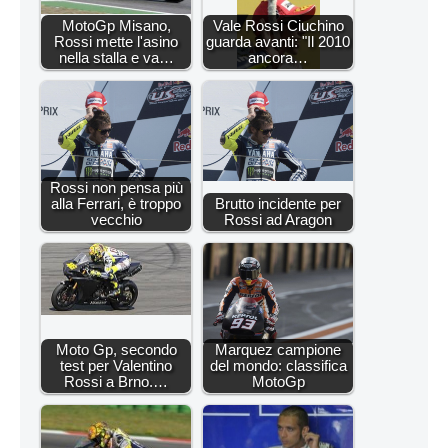
MotoGp Misano,
Vale Rossi Ciuchino
Rossi mette l'asino
guarda avanti: "Il 2010
nella stalla e va…
ancora…
Rossi non pensa più
alla Ferrari, è troppo
Brutto incidente per
vecchio
Rossi ad Aragon
Moto Gp, secondo
Marquez campione
test per Valentino
del mondo: classifica
Rossi a Brno.…
MotoGp