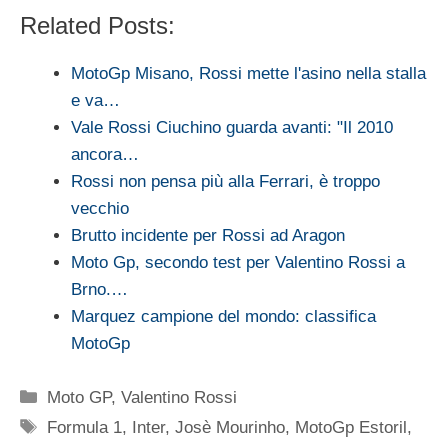
Related Posts:
MotoGp Misano, Rossi mette l'asino nella stalla
e va…
Vale Rossi Ciuchino guarda avanti: "Il 2010
ancora…
Rossi non pensa più alla Ferrari, è troppo
vecchio
Brutto incidente per Rossi ad Aragon
Moto Gp, secondo test per Valentino Rossi a
Brno.…
Marquez campione del mondo: classifica
MotoGp
Categorie
Moto GP
,
Valentino Rossi
Tag
Formula 1
,
Inter
,
Josè Mourinho
,
MotoGp Estoril
,