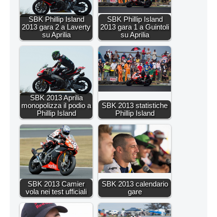
SBK Phillip Island
SBK Phillip Island
2013 gara 2 a Laverty
2013 gara 1 a Guintoli
su Aprilia
su Aprilia
SBK 2013 Aprilia
monopolizza il podio a
SBK 2013 statistiche
Phillip Island
Phillip Island
SBK 2013 Camier
SBK 2013 calendario
vola nei test ufficiali
gare