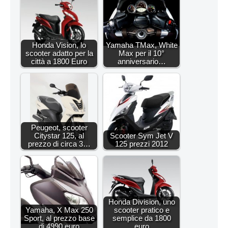
Honda Vision, lo
Yamaha TMax, White
scooter adatto per la
Max per il 10°
città a 1800 Euro
anniversario…
Peugeot, scooter
Citystar 125, al
Scooter Sym Jet V
prezzo di circa 3…
125 prezzi 2012
Honda Division, uno
Yamaha, X Max 250
scooter pratico e
Sport, al prezzo base
semplice da 1800
di 4990 euro
euro