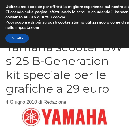
Vai
Utilizziamo i cookie per offrirti la migliore esperienza sul nostro si
al
Cliccando sulla pagina, effettuando lo scroll o chiudendo il banner, 
ME
consenso all’uso di tutti i cookie
contenuto
Puoi scoprire di più su quali cookie stiamo utilizzando o come disat
nelle
impostazioni
Accetta
Yamaha scooter BW
s125 B-Generation
kit speciale per le
grafiche a 29 euro
4 Giugno 2010
di
Redazione