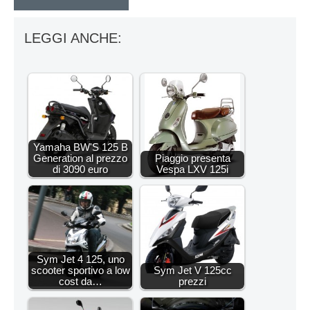
LEGGI ANCHE:
Yamaha BW'S 125 B
Generation al prezzo
Piaggio presenta
di 3090 euro
Vespa LXV 125i
Sym Jet 4 125, uno
scooter sportivo a low
Sym Jet V 125cc
cost da…
prezzi