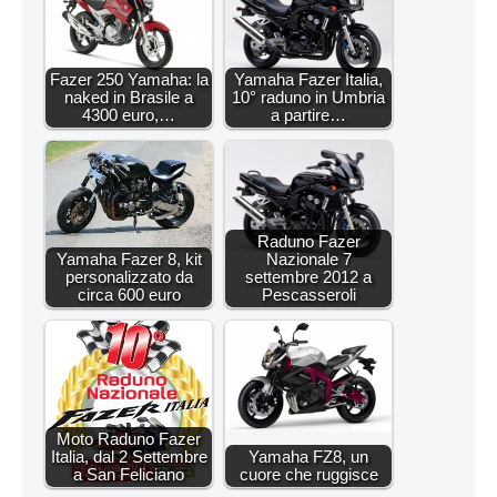
Fazer 250 Yamaha: la
Yamaha Fazer Italia,
naked in Brasile a
10° raduno in Umbria
4300 euro,…
a partire…
Raduno Fazer
Yamaha Fazer 8, kit
Nazionale 7
personalizzato da
settembre 2012 a
circa 600 euro
Pescasseroli
Moto Raduno Fazer
Italia, dal 2 Settembre
Yamaha FZ8, un
a San Feliciano
cuore che ruggisce