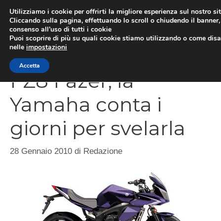
Vai
Utilizziamo i cookie per offrirti la migliore esperienza sul nostro si
al
Cliccando sulla pagina, effettuando lo scroll o chiudendo il banner, 
ME
consenso all’uso di tutti i cookie
contenuto
Puoi scoprire di più su quali cookie stiamo utilizzando o come disat
nelle
impostazioni
Accetta
FZ8 Fazer, la
Yamaha conta i
giorni per svelarla
28 Gennaio 2010
di
Redazione