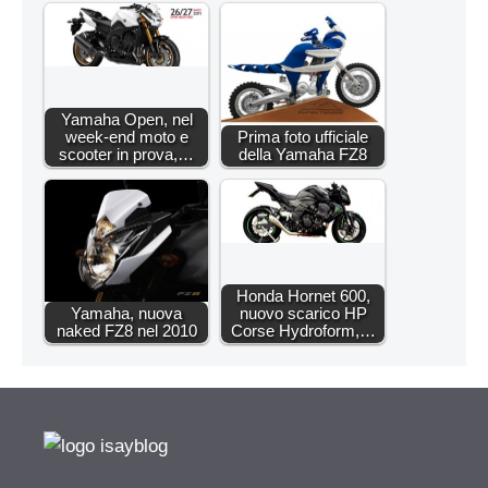
Yamaha Open, nel
week-end moto e
Prima foto ufficiale
scooter in prova,…
della Yamaha FZ8
Honda Hornet 600,
Yamaha, nuova
nuovo scarico HP
naked FZ8 nel 2010
Corse Hydroform,…