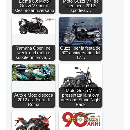
Eicma 69: Moto
Moto Guzzi V7, tre
Guzzi V7 per il
linee per il 2012:
90esimo anniversario
sportiva,…
Yamaha Open, nel
Guzzi, per la festa del
week-end moto e
90° anniversario, dal
scooter in prova,…
17…
Moto Guzzi V7,
Auto e Moto d'epoca
presentata la nuova
2012 alla Fiera di
versione Stone Night
Roma
Pack