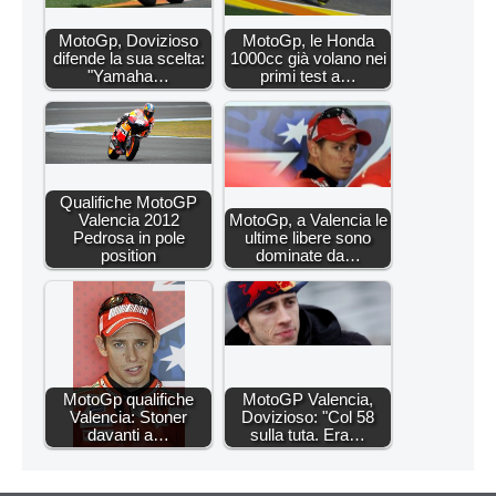
MotoGp, Dovizioso
MotoGp, le Honda
difende la sua scelta:
1000cc già volano nei
"Yamaha…
primi test a…
Qualifiche MotoGP
Valencia 2012
MotoGp, a Valencia le
Pedrosa in pole
ultime libere sono
position
dominate da…
MotoGp qualifiche
MotoGP Valencia,
Valencia: Stoner
Dovizioso: "Col 58
davanti a…
sulla tuta. Era…