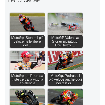
LEGGI ANCHE:
MotoGp, Stoner il più
MotoGP Valencia:
veloce nelle libere
Stoner pigliatutto,
del…
Dovi terzo.…
MotoGp, un Pedrosa
MotoGp, Pedrosa il
triste cerca la vittoria
più veloce anche oggi
a Valencia
nei test di…