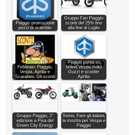
Gruppo Fan Piaggio
Piaggio promozione
sconti del 25% fino
pezzi di ricambio
alla fine di Luglio
Piaggio punta su
Febbraio: Piaggio,
brand Vespa moto
Vespa, Aprilia e
Guzzi e scooter
Scarabeo. Gli sconti
Aprilia
Gruppo Piaggio, 2°
Torino, Fare gli italiani,
edizione a Pisa del
la mostra per Vespa e
Green City Energy
Piaggio