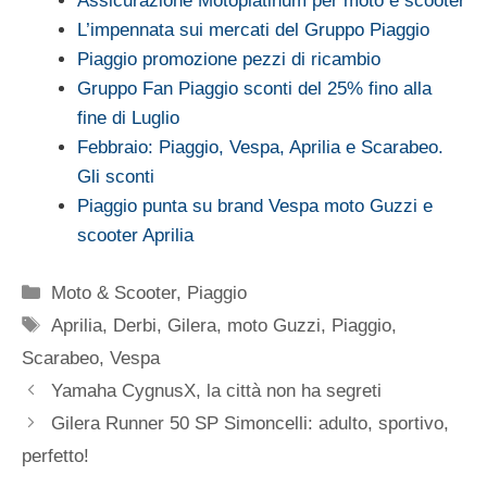
Assicurazione Motoplatinum per moto e scooter
L’impennata sui mercati del Gruppo Piaggio
Piaggio promozione pezzi di ricambio
Gruppo Fan Piaggio sconti del 25% fino alla
fine di Luglio
Febbraio: Piaggio, Vespa, Aprilia e Scarabeo.
Gli sconti
Piaggio punta su brand Vespa moto Guzzi e
scooter Aprilia
Categorie
Moto & Scooter
,
Piaggio
Tag
Aprilia
,
Derbi
,
Gilera
,
moto Guzzi
,
Piaggio
,
Scarabeo
,
Vespa
Yamaha CygnusX, la città non ha segreti
Gilera Runner 50 SP Simoncelli: adulto, sportivo,
perfetto!