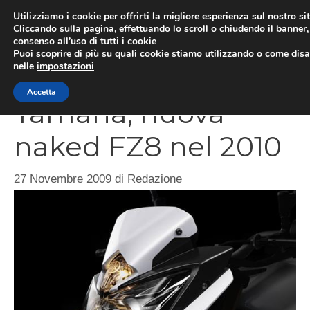
Vai
Utilizziamo i cookie per offrirti la migliore esperienza sul nostro si
al
Cliccando sulla pagina, effettuando lo scroll o chiudendo il banner, 
ME
consenso all’uso di tutti i cookie
contenuto
Puoi scoprire di più su quali cookie stiamo utilizzando o come disat
nelle
impostazioni
Accetta
Yamaha, nuova
naked FZ8 nel 2010
27 Novembre 2009
di
Redazione