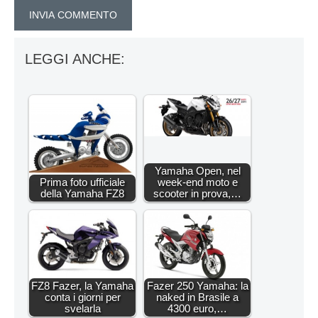
LEGGI ANCHE:
Yamaha Open, nel
Prima foto ufficiale
week-end moto e
della Yamaha FZ8
scooter in prova,…
FZ8 Fazer, la Yamaha
Fazer 250 Yamaha: la
conta i giorni per
naked in Brasile a
svelarla
4300 euro,…