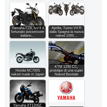
Yamaha FZ8, Ivo è il
Aprilia, Tuono V4 R
fortunato possessore
dalla Spagna la nuova
italiano…
naked 1000…
KTM 1290 CC,
Honda NC700S
prototipo di una super
naked made in Japan
Naked Bestiale
Yamaha XT1200Z,