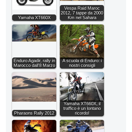
Vespa Raid Maroc
2012, 7 tappe da 2000
Yamaha XT660X
Km nel Sahara
Enduro Agadir, rally in
A scuola di Enduro: i
Marocco dall'8 Marzo
nostri consigli
Yamaha XT660X, il
traffico è un lontano
Pharaons Rally 2012
ricordo!