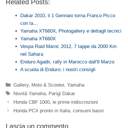
Related Posts:
Dakar 2010, il 1 Gennaio torna Franco Picco
con la…
Yamaha XT660X, Photogallery e dettagli tecnici
Yamaha XT660X
Vespa Raid Maroc 2012, 7 tappe da 2000 Km
nel Sahara
Enduro Agadir, rally in Marocco dall'8 Marzo
A scuola di Enduro: i nostri consigli
Categorie
Gallery
,
Moto & Scooter
,
Yamaha
Tag
Novità Yamaha
,
Parigi Dakar
Honda CBF 1000, le prime indiscrezioni
Honda PCX pronto in Italia, consumi bassi
Lascia un commento