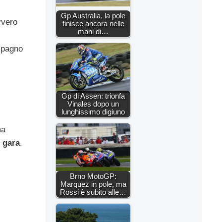
Gp Australia, la pole
vvero
finisce ancora nelle
mani di…
mpagno
Gp di Assen: trionfa
Vinales dopo un
lunghissimo digiuno
ma
 gara
.
Brno MotoGP:
Marquez in pole, ma
Rossi è subito alle…