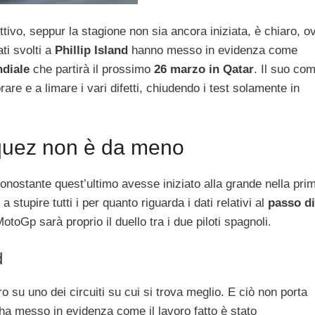
iettivo, seppur la stagione non sia ancora iniziata, è chiaro, o
ti svolti a
Phillip Island
hanno messo in evidenza come
diale
che partirà il prossimo
26 marzo in Qatar
. Il suo co
are e a limare i vari difetti, chiudendo i test solamente in
rquez non è da meno
nonostante quest’ultimo avesse iniziato alla grande nella pri
a stupire tutti i per quanto riguarda i dati relativi al
passo di
oGp sarà proprio il duello tra i due piloti spagnoli.
d
tro su uno dei circuiti su cui si trova meglio. E ciò non porta
 ha messo in evidenza come il lavoro fatto è stato