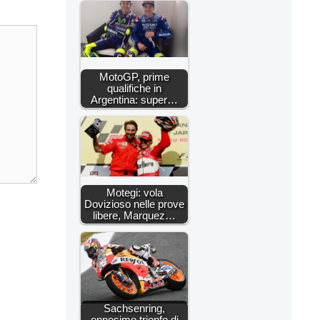
MotoGP, prime
qualifiche in
Argentina: super…
Motegi: vola
Dovizioso nelle prove
libere, Marquez…
Sachsenring,
ennesimo trionfo di