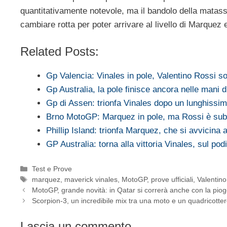
quantitativamente notevole, ma il bandolo della matas
cambiare rotta per poter arrivare al livello di Marquez 
Related Posts:
Gp Valencia: Vinales in pole, Valentino Rossi 
Gp Australia, la pole finisce ancora nelle mani 
Gp di Assen: trionfa Vinales dopo un lunghissim
Brno MotoGP: Marquez in pole, ma Rossi è sub
Phillip Island: trionfa Marquez, che si avvicina
GP Australia: torna alla vittoria Vinales, sul po
Categorie
Test e Prove
Tag
marquez
,
maverick vinales
,
MotoGP
,
prove ufficiali
,
Valentino
MotoGP, grande novità: in Qatar si correrà anche con la piog
Scorpion-3, un incredibile mix tra una moto e un quadricotte
Lascia un commento