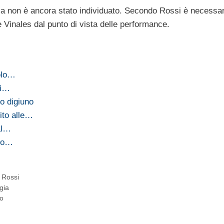
sa non è ancora stato individuato. Secondo Rossi è necessar
e Vinales dal punto di vista delle performance.
solo…
di…
o digiuno
ito alle…
 al…
dio…
 Rossi
gia
ro