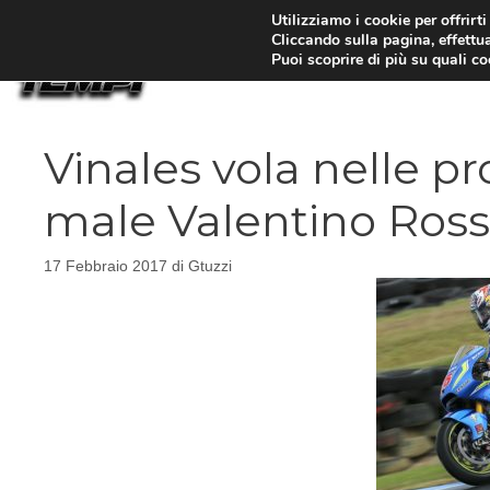
Vai
Utilizziamo i cookie per offrirt
Cliccando sulla pagina, effettua
al
Puoi scoprire di più su quali c
contenuto
Vinales vola nelle pr
male Valentino Ross
17 Febbraio 2017
di
Gtuzzi