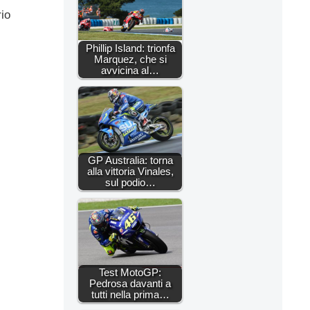
io
Phillip Island: trionfa
Marquez, che si
avvicina al…
GP Australia: torna
alla vittoria Vinales,
sul podio…
Test MotoGP:
Pedrosa davanti a
tutti nella prima…