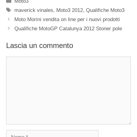
Categorie
Moto3
Tag
maverick vinales
,
Moto3 2012
,
Qualifiche Moto3
Moto Morini vendita on line per i nuovi prodotti
Qualifiche MotoGP Catalunya 2012 Stoner pole
Lascia un commento
Commento
Nome