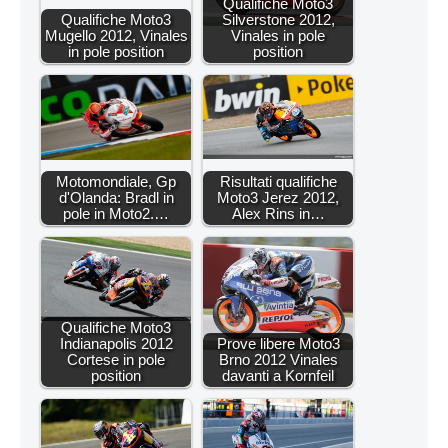
Qualifiche Moto3
Qualifiche Moto3
Silverstone 2012,
Mugello 2012, Vinales
Vinales in pole
in pole position
position
Motomondiale, Gp
Risultati qualifiche
d'Olanda: Bradl in
Moto3 Jerez 2012,
pole in Moto2.…
Alex Rins in…
Qualifiche Moto3
Indianapolis 2012
Prove libere Moto3
Cortese in pole
Brno 2012 Vinales
position
davanti a Kornfeil