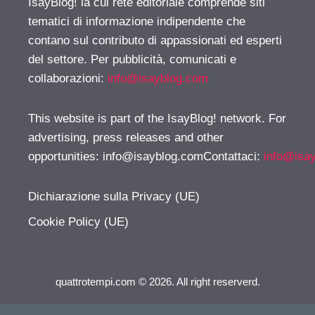
IsayBlog! la cui rete editoriale comprende siti
tematici di informazione indipendente che
contano sul contributo di appassionati ed esperti
del settore. Per pubblicità, comunicati e
collaborazioni:
info@isayblog.com
This website is part of the IsayBlog! network. For
advertising, press releases and other
opportunities:
info@isayblog.comContattaci
:
info@isa
Dichiarazione sulla Privacy (UE)
Cookie Policy (UE)
quattrotempi.com © 2026. All right reserverd.