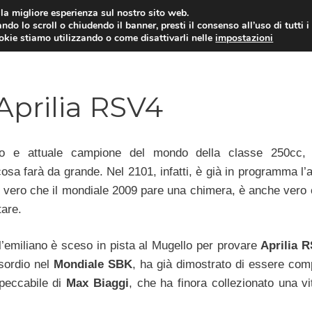
i la migliore esperienza sul nostro sito web.
ndo lo scroll o chiudendo il banner, presti il consenso all’uso di tutti i
ookie stiamo utilizzando o come disattivarli nelle
impostazioni
MOTO NEWS
ACC
 Aprilia RSV4
ento e attuale campione del mondo della classe 250cc
cosa farà da grande. Nel 2101, infatti, è già in programma l
vero che il mondiale 2009 pare una chimera, è anche vero 
are.
 l’emiliano è sceso in pista al Mugello per provare
Aprilia 
esordio nel
Mondiale SBK
, ha già dimostrato di essere comp
mpeccabile di
Max Biaggi
, che ha finora collezionato una vi