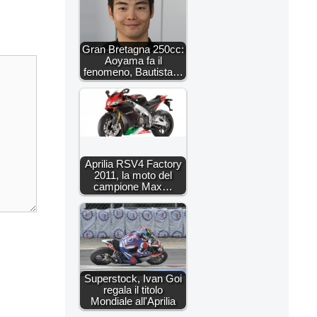
Gran Bretagna 250cc:
Aoyama fa il
fenomeno, Bautista…
Aprilia RSV4 Factory
2011, la moto del
campione Max…
Superstock, Ivan Goi
regala il titolo
Mondiale all'Aprilia