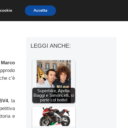
 cookie
Accetta
ESSORI MOTO
MOTO GP
SUPERBIKE
LEGGI ANCHE:
,
Marco
’approdo
che c’è
Superbike, Aprilia:
Biaggi e Simoncelli, si
parte col botto!
RSV4
, la
etitiva
ttoria e