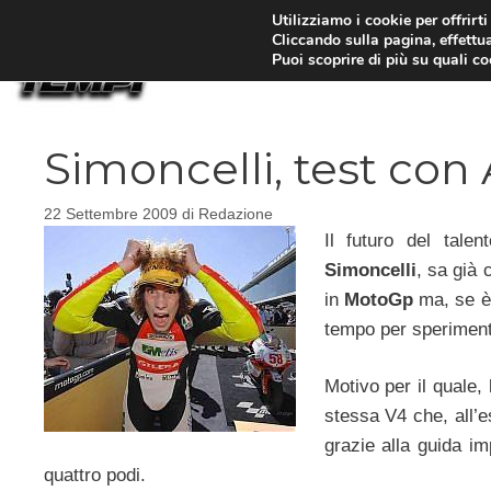
Vai
Utilizziamo i cookie per offrirt
Cliccando sulla pagina, effettua
al
Puoi scoprire di più su quali c
contenuto
Simoncelli, test con
22 Settembre 2009
di
Redazione
Il futuro del tal
Simoncelli
, sa già 
in
MotoGp
ma, se è 
tempo per speriment
Motivo per il quale,
stessa V4 che, all’
grazie alla guida i
quattro podi.