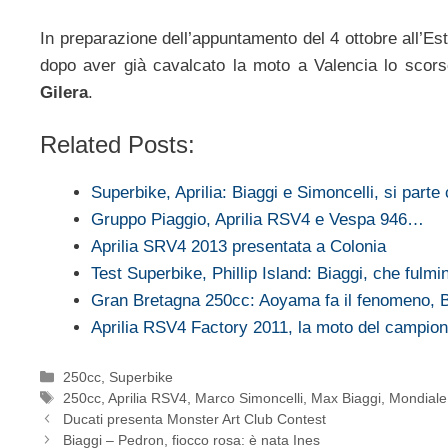
In preparazione dell’appuntamento del 4 ottobre all’Esto
dopo aver già cavalcato la moto a Valencia lo scorso
Gilera
.
Related Posts:
Superbike, Aprilia: Biaggi e Simoncelli, si parte 
Gruppo Piaggio, Aprilia RSV4 e Vespa 946…
Aprilia SRV4 2013 presentata a Colonia
Test Superbike, Phillip Island: Biaggi, che fulm
Gran Bretagna 250cc: Aoyama fa il fenomeno, 
Aprilia RSV4 Factory 2011, la moto del campi
Categorie
250cc
,
Superbike
Tag
250cc
,
Aprilia RSV4
,
Marco Simoncelli
,
Max Biaggi
,
Mondial
Ducati presenta Monster Art Club Contest
Biaggi – Pedron, fiocco rosa: è nata Ines