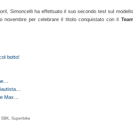
ril, Simoncelli ha effettuato il suo secondo test sul modello
 novembre per celebrare il titolo conquistato con il
Team
col botto!
ine…
Bautista…
one Max…
e SBK
,
Superbike