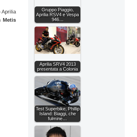
Gruppo Piaggio,
 Aprilia
Aprilia RSV4 e Vespa
946…
 Metis
Aprilia SRV4 2013
presentata a Colonia
Test Superbike, Phillip
Island: Biaggi, che
fulmine…