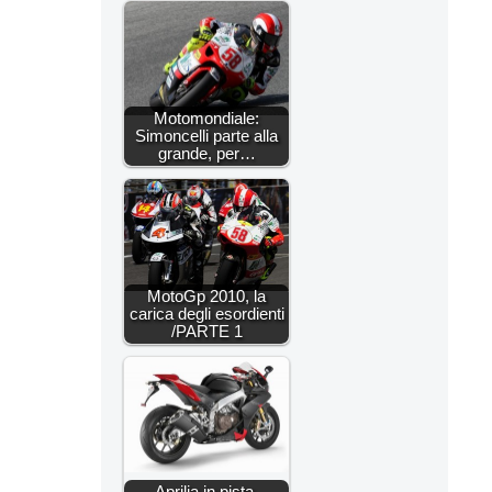
Motomondiale:
Simoncelli parte alla
grande, per…
MotoGp 2010, la
carica degli esordienti
/PARTE 1
Aprilia in pista,